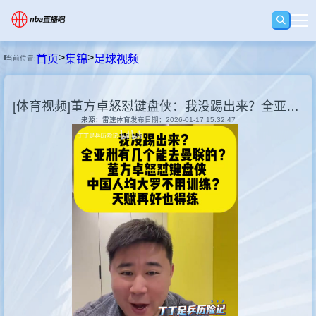
>
>
首页
集锦
足球视频
当前位置:
首页
[体育视频]董方卓怒怼键盘侠：我没踢出来？全亚洲有几个能去曼联的？
足球直播
来源：雷速体育
发布日期：2026-01-17 15:32:47
篮球直播
足球录像
篮球录像
集锦