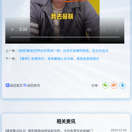
新闻
其他联赛
上一条：
[视频/集锦]巴萨补时再进一球！拉菲尼亚横传助攻，亚马尔后点
下一条：
【推荐】新婚快乐！高准翼婚礼全纪录，真是俊男配靓女
返回首页
返回资讯
分享：
相关资讯
2024-12-04
[球迷看点]5-0！普利西奇似传似射中柱，卡拉布里亚补射破门