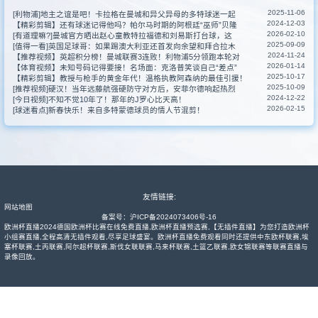
2025-11-06
[利物浦]地主之谊是吧！卡拉格在曼城和异父异母的多特球迷一起
新闻
2024-12-03
【精彩剪辑】还有球迷记得他吗？帕尔马时期的阿根廷“巫师”贝隆
2026-02-10
[有道理嘛?]曼城官方晒出赵心童教特拉福德和刘易斯打台球，这
2025-09-09
[值得一看]英国足球哥：如果踢澳大利亚还首发向余望和拜合拉木
2024-11-24
【推荐视频】英超积分榜！曼城联赛3连败！利物浦5分领跑本轮对
2026-01-14
【体育视频】未知号码记得要接！名场面：克洛普笑谈自己“差点”
其他联赛
2025-10-17
【精彩剪辑】教授与枪手的黄金年代！温格执教阿森纳的最佳引援！
2025-10-09
[推荐视频]硬汉！当年远藤航强硬防守对方后，安菲尔德响起热烈
2024-12-22
[今日视频]不知不觉10年了！那年的J罗心比天高！
2026-02-15
[球迷看点]新春快乐！来自多特蒙德球员的情人节混剪！
友情链接:
网站地图
备案号：
沪ICP备2024073406号-16
欧洲杯直播2024德国欧洲杯比赛在线免费直播,欧洲杯直播预选赛,【无插件直播】为您打造欧洲杯
小组赛直播,全程高清无插件观看,尽享足球盛宴。欧洲杯直播免费观看同时还提供中东欧杯联赛,埃
塞杯联赛,土丙联赛,阿尔超杯联赛,斯伐女联联赛,马来杯联赛,土篮乙联赛,欧女锦联赛等联赛直播与
录像回放。