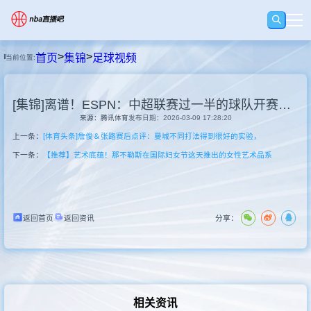
>
>
首页
集锦
足球视频
当前位置:
首页
[集锦]离谱！ESPN：中超联赛过一半的球队开赛积分为负数
足球直播
来源：腾讯体育
发布日期：2026-03-09 17:28:20
上一条：
[体育头条]詹俊＆张路赛后点评：曼城不同打法得到很好的实验，
篮球直播
下一条：
【推荐】艺术底蕴！那不勒斯在国际妇女节这天推出的女性艺术品系
足球录像
返回首页
返回资讯
分享：
篮球录像
集锦
相关资讯