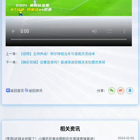
新闻
其他联赛
上一条：
【视频】主帅养成！阿尔特塔当年与温格交流战术
下一条：
【精彩剪辑】还要首发吗？曼城球迷剪辑沃克犯罪式表现
返回首页
返回资讯
分享：
相关资讯
2024-11-01
[里昂]这球太炸裂了！小儒尼尼奥中圈附近任意球直接轰进！