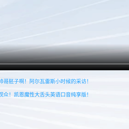
的帅哥胚子啊！阿尔瓦雷斯小时候的采访！
兰观众！凯恩魔性大舌头英语口音纯享版！