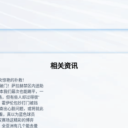
相关资讯
0次惊艳的扑救！
破门！萨拉赫禁区内送助
本我们最次也能踢平，一
格，但有些人却过得很“
！霍伊伦包抄打门被挡
查出心脏问题，或将就此
细看，真以为蓝色球员
叹赛场这精彩的博弈
？全亚洲有几个能去曼