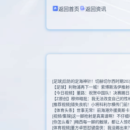
返回首页
返回资讯
[足球]后防的定海神针！切赫切尔西时期2
【足球】利物浦再下一城！索博斯洛伊推射
【今日视频】董路：祝贺中国队！决赛踢日
【Z原创】穆帅暗批：我无法改变自己的性
[推荐视频]错失良机！小将科利尔横传门前
【体育头条】世事无常！前海港外援奥斯卡
[视频/集锦]这一脚抢射是真离谱啊！不仔
[你怎么看？]梅西每一脚的触球，都让人惊
[体育视频]董方卓怒怼键盘侠：我没踢出来