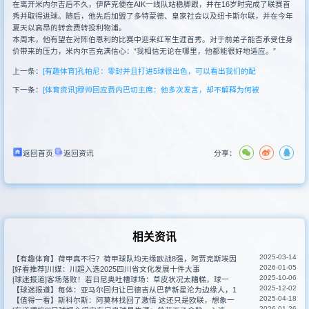
在离开米内尔吉后不久，伊萨克便在AIK一线队站稳脚跟，并在16岁时完成了联赛首
秀并取得进球。随后，他先后加盟了多特蒙德、皇家社会以及纽卡斯尔联，并在今年
夏天以高昂的转会费转投利物浦。
本周末，他有望在对阵伯恩利的比赛中迎来红军生涯首秀。对于前弟子能否承受住身
价带来的压力，米内尔吉充满信心：“我相信无论在哪里，他都能很好地适应。”
上一条：
[有趣体育]孔帕尼：零封并且打进5球很出色，可以看出我们的配
下一条：
[体育资讯]穆帅回应费内巴切主席：他多次发言，却不解释为何被
返回首页
返回资讯
分享：
相关资讯
2025-03-14
【有趣体育】荷甲真不行？荷甲球队均无缘欧战8强，阿贾克斯埃因
2026-01-05
[好看推荐]川媒：川超入选2025四川省文化发展十件大事
2025-10-06
[球迷报道]客场落败！若日尼奥吐槽球场：草皮状况太糟糕，球一
2025-12-02
【球迷报道】每体：亚马尔回归让巴德吉从巴萨新星沦为边缘人，1
2025-04-18
【值得一看】斯科尔斯：阿莫林找回了激情 这还只是欧联，想象一
2026-01-26