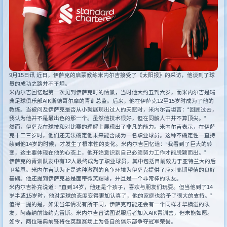
新闻
其他联赛
9月15日讯 近日，伊萨克的启蒙教练米内尔吉接受了《太阳报》的采访，他谈到了球
员的成功之路并不平坦。
米内尔吉回忆起第一次见到伊萨克时的情景，当时他大约五到六岁，而米内尔吉是瑞
典足球俱乐部AIK斯德哥尔摩的青训总监。后来，他在伊萨克12至15岁时成为了他的
教练。当被问及伊萨克是否从小就展现出过人的天赋时，米内尔吉坦言：“回顾过去，
我认为他并不是最出色的那一个。虽然他技术很好，但在同龄人中并不算顶尖。”
然而，伊萨克在球技和对比赛的理解上展现出了非凡的能力。米内尔吉表示，在伊萨
克十二三岁时，他们还无法确定他未来能否成为一名职业球员。这种不确定性一直持
续到他14岁的时候，才发生了根本性的变化。米内尔吉回忆道：“我看到了巨大的转
变，这主要体现在他的心态上，他开始意识到自己必须努力工作才能脱颖而出。”
伊萨克的青训队友中有12人最终成为了职业球员，其中包括目前效力于亚特兰大的后
卫希恩。米内尔吉认为正是这种激烈的竞争环境为伊萨克提供了应对高期望值的良好
基础。他还提到伊萨克总是面带微笑踢球，并且是一个非常棒的队友。
米内尔吉补充说道：“直到14岁，他还是个孩子，喜欢与朋友们玩耍。但当他到了14
岁半或15岁时，他对足球的态度变得更加认真了，他的家庭也给予了很大的支持。”
值得一提的是，如果当年情况有所不同，伊萨克可能还会有一个同样才华横溢的队
友，阿森纳前锋约克雷斯。米内尔吉曾试图说服后者加入AIK青训营，但未能如愿。
如今，两位瑞典前锋将在英超赛场上为各自的俱乐部争夺冠军荣誉。