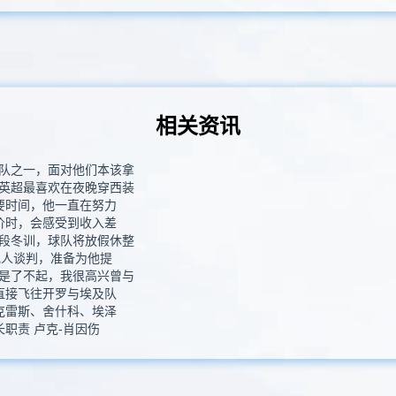
相关资讯
队之一，面对他们本该拿
英超最喜欢在夜晚穿西装
要时间，他一直在努力
价时，会感受到收入差
段冬训，球队将放假休整
纪人谈判，准备为他提
是了不起，我很高兴曾与
直接飞往开罗与埃及队
克雷斯、舍什科、埃泽
职责 卢克-肖因伤