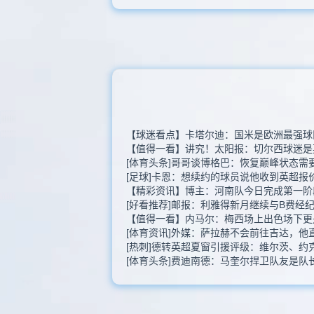
【球迷看点】卡塔尔迪：国米是欧洲最强球
【值得一看】讲究！太阳报：切尔西球迷是
[体育头条]哥哥谈博格巴：恢复巅峰状态需
[足球]卡恩：想续约的球员说他收到英超报
【精彩资讯】博主：河南队今日完成第一阶
[好看推荐]邮报：利雅得新月继续与B费经
【值得一看】内马尔：梅西场上出色场下更
[体育资讯]外媒：萨拉赫不会前往吉达，他
[热刺]德转英超夏窗引援评级：维尔茨、约
[体育头条]费迪南德：马奎尔捍卫队友是队长