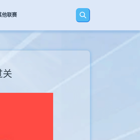
其他联赛
过关