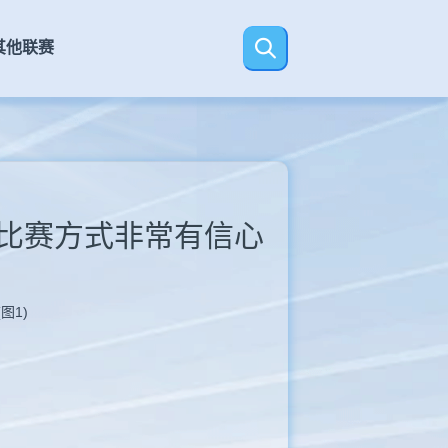
其他联赛
的比赛方式非常有信心