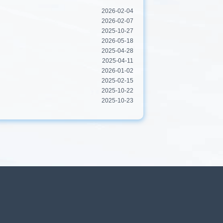
2026-02-04
2026-02-07
2025-10-27
2026-05-18
2025-04-28
2025-04-11
2026-01-02
2025-02-15
2025-10-22
2025-10-23