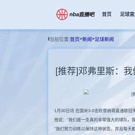
首页
足球直
>
>
当前位置:
首页
新闻
足球新闻
[推荐]邓弗里斯：
1月30日讯 在国米3-0击败摩纳哥直通欧冠
他说：“我们是一支真的非常强大的球队，
“我们努力训练以保持这种状态，并且每天