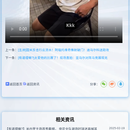
新闻
其他联赛
上一条：
[五洲]国米反击行云流水！阿瑙托维奇推射破门！迪马尔科送助攻
下一条：
[有道理嘛?]太爱他的比赛了！现场直拍：亚马尔对阵马竞展现无
返回首页
返回资讯
分享：
相关资讯
2025-02-19
【有道理嘛?】米内罗主场首秀戴帽， 申花全队谢场时球迷高喊其