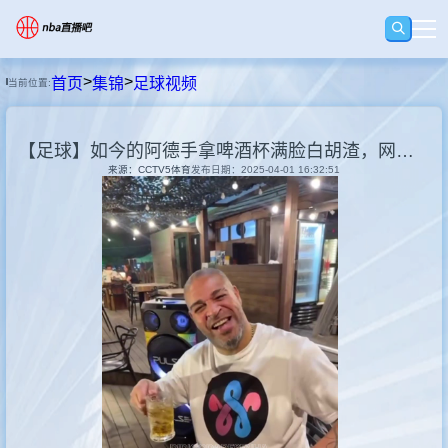
>
>
首页
集锦
足球视频
当前位置:
首页
【足球】如今的阿德手拿啤酒杯满脸白胡渣，网友：但笑容真的很治愈
足球直播
来源：CCTV5体育
发布日期：2025-04-01 16:32:51
篮球直播
足球录像
篮球录像
集锦