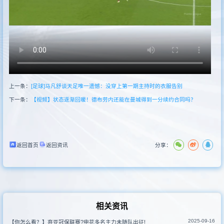
新闻
其他联赛
上一条：
[足球]马凡舒谈天足唯一遗憾：没穿上第一期主持时的衣服告别
下一条：
【视频】状态逐渐回暖！德布劳内还能在曼城得到一分续约合同吗？
返回首页
返回资讯
分享：
相关资讯
2025-09-16
【你怎么看？】弃亚冠保联赛?申花多名主力未随队出征!