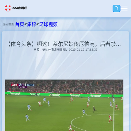
>
>
首页
集锦
足球视频
当前位置:
首页
【体育头条】啊这！蒂尔尼妙传厄德高，后者禁区无人盯防踢丢
足球直播
来源：咪咕体育
发布日期：2025-01-16 17:32:35
篮球直播
足球录像
篮球录像
集锦