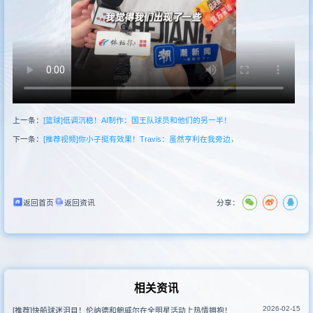
新闻
其他联赛
上一条：
[篮球]低调沉稳！AI制作：国王队球员和他们的另一半！
下一条：
[推荐视频]你小子挺有效果！Travis：虽然亨利在我旁边，
返回首页
返回资讯
分享：
相关资讯
2026-02-15
[推荐]快船球迷泪目！伦纳德和鲍威尔在全明星活动上热情拥抱！