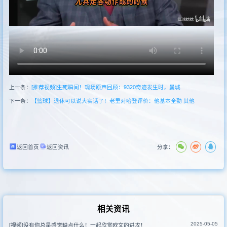
新闻
其他联赛
上一条：
[推荐视频]生死瞬间！现场原声回顾：9320奇迹发生时，曼城
下一条：
【篮球】退休可以说大实话了！老里对哈登评价：他基本全勤 其他
返回首页
返回资讯
分享：
相关资讯
2025-05-05
[视频]没有你总是感觉缺点什么！一起欣赏欧文的进攻！