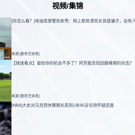
视频/集锦
[你怎么看？]埃迪库里警告新秀：网上那些漂亮女孩是骗子，会有
来源:[爱奇艺体育]
【球迷看点】留给你的机会不多了？阿芳能否找回巅峰期的状态？
来源:[爱奇艺体育]
[NBA]大史对马克西休赛期长高到1米96言论持怀疑态度