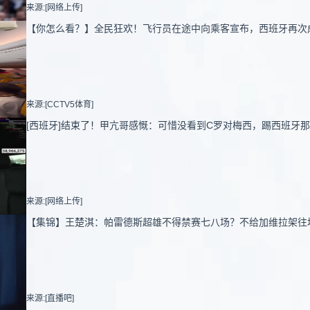
来源:[网络上传]
【你怎么看？】全民狂欢！飞行员在途中向乘客宣布，西班牙再次
来源:[CCTV5体育]
[西班牙]结束了！甲亢哥感慨：可惜没看到C罗对梅西，踢西班牙那
来源:[网络上传]
【集锦】王楚淇：帕雷德斯超雄不得禁赛七八场？不给加维拉架往
来源:[直播吧]