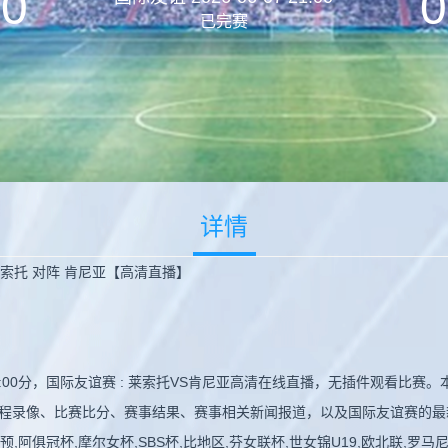
0
0
已完赛
详情
 莱索托 对阵 肯尼亚【高清直播】
 21:00分，国际友谊赛 : 莱索托VS肯尼亚高清在线直播，无插件观看比
程录像、比赛比分、赛事结果、赛事相关新闻报道，以及国际友谊赛的最
,阿俱冠杯,摩尔女杯,SBS杯,比地区,芬女联杯,世女锦U19,欧北联,罗马