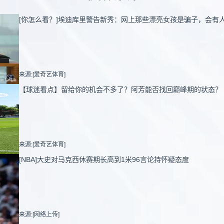
[你怎么看？]埃迪库里警告新秀：网上那些漂亮女孩是骗子，会有
来源:[爱奇艺体育]
【球迷看点】留给你的机会不多了？阿芳能否找回巅峰期的状态？
来源:[爱奇艺体育]
[NBA]大史对马克西休赛期长高到1米96言论持怀疑态度
来源:[网络上传]