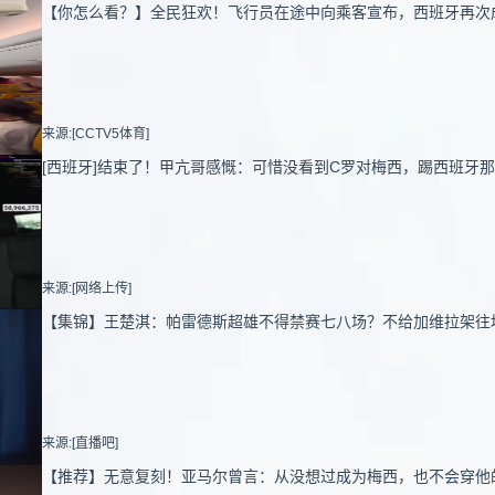
【你怎么看？】全民狂欢！飞行员在途中向乘客宣布，西班牙再次
来源:[CCTV5体育]
[西班牙]结束了！甲亢哥感慨：可惜没看到C罗对梅西，踢西班牙那
来源:[网络上传]
【集锦】王楚淇：帕雷德斯超雄不得禁赛七八场？不给加维拉架往
来源:[直播吧]
【推荐】无意复刻！亚马尔曾言：从没想过成为梅西，也不会穿他的