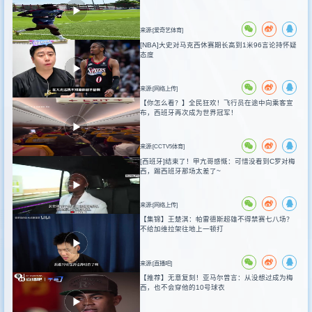
来源:[爱奇艺体育]
[NBA]大史对马克西休赛期长高到1米96言论持怀疑
态度
来源:[网络上传]
【你怎么看？】全民狂欢！飞行员在途中向乘客宣
布，西班牙再次成为世界冠军！
来源:[CCTV5体育]
[西班牙]结束了！甲亢哥感慨：可惜没看到C罗对梅
西，踢西班牙那场太差了~
来源:[网络上传]
【集锦】王楚淇：帕雷德斯超雄不得禁赛七八场？
不给加维拉架往地上一顿打
来源:[直播吧]
【推荐】无意复刻！亚马尔曾言：从没想过成为梅
西，也不会穿他的10号球衣