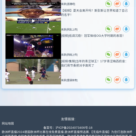
来源:[直播吧]
【视频】夏天会离开吗？斯彭斯让世界知道了自己
的名字！
来源:[网友上传]
[视频]低调沉稳！冠军锋线OG大学时期的表现！
来源:[网络上传]
[视频/集锦]当年的青涩球王！17岁青涩梅西奶音：
我们用节奏把对手跑死了
来源:[雷速体育]
友情链接:
网站地图
备案号：
沪ICP备2024073406号-16
欧洲杯直播2024德国欧洲杯比赛在线免费直播,欧洲杯直播预选赛,【无插件直播】为您打造欧洲杯