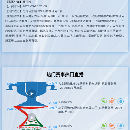
【赛事分类】
苏丹超
【开赛时间】2026-05-18 23:00
新闻
【对阵双方】乌姆穆加德 VS 阿尔梅瑞克B队
【比赛详情】北京时间2026年05月18日 23:00分，苏丹超级联赛 : 乌姆穆加德VS阿尔梅瑞克
B队高清在线直播，无插件观看比赛。本站同步官方直播源准时直播，比赛数据实时更新。比
赛结束后可以在本站查看比赛全程录像、比赛比分、赛事结果、赛事相关新闻报道，以及苏丹
其他联赛
超级联赛的最新赛事直播，比赛录像，比赛视频下载，精彩片段集锦等。同时还提供英联锦
标,保丙,保杯,巴丁,乌兹超,南非女联,南非乙,菲律宾杯,东南亚U19,意地区联赛,意超女杯,俄涅夫
斯基甲,CBDL等联赛直播。
热门赛事热门直播
格鲁杯
古泰斯拖比度VS伊维利亚卡舒里_格鲁杯联赛
2026-07-26
_2026年07月26日
来源:[CCTV5]
23:00
白俄杯
格罗德诺VS捷尔任斯克兵工厂_白俄杯联赛_2026
2026-07-26
年07月26日
来源:[CCTV5]
23:00