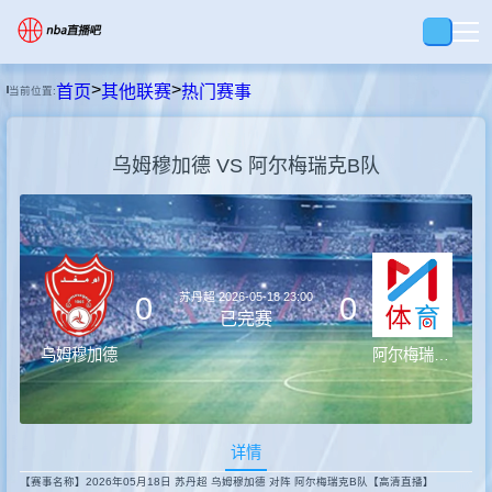
>
>
首页
其他联赛
热门赛事
当前位置:
首页
乌姆穆加德 VS 阿尔梅瑞克B队
足球直播
篮球直播
苏丹超
2026-05-18 23:00
0
0
足球录像
已完赛
乌姆穆加德
阿尔梅瑞克B队
篮球录像
详情
集锦
【赛事名称】2026年05月18日 苏丹超 乌姆穆加德 对阵 阿尔梅瑞克B队【高清直播】