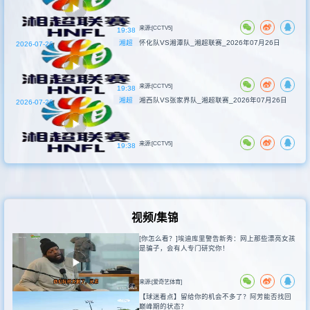
来源:[CCTV5]
19:38
湘超
怀化队VS湘潭队_湘超联赛_2026年07月26日
2026-07-26
来源:[CCTV5]
19:38
湘超
湘西队VS张家界队_湘超联赛_2026年07月26日
2026-07-26
来源:[CCTV5]
19:38
视频/集锦
[你怎么看？]埃迪库里警告新秀：网上那些漂亮女孩
是骗子，会有人专门研究你！
来源:[爱奇艺体育]
【球迷看点】留给你的机会不多了？阿芳能否找回
巅峰期的状态？