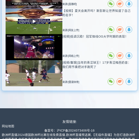
来源:[直播吧]
【视频】夏天会离开吗？斯彭斯让世界知道了自己
的名字！
来源:[网友上传]
[视频]低调沉稳！冠军锋线OG大学时期的表现！
来源:[网络上传]
[视频/集锦]当年的青涩球王！17岁青涩梅西奶音：
我们用节奏把对手跑死了
来源:[雷速体育]
友情链接:
网站地图
备案号：
沪ICP备2024073406号-16
欧洲杯直播2024德国欧洲杯比赛在线免费直播,欧洲杯直播预选赛,【无插件直播】为您打造欧洲杯