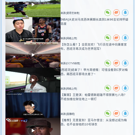
来源:[爱奇艺体育]
[NBA]大史对马克西休赛期长高到1米96言论持怀疑
态度
来源:[网络上传]
【你怎么看？】全民狂欢！飞行员在途中向乘客宣
布，西班牙再次成为世界冠军！
来源:[CCTV5体育]
[西班牙]结束了！甲亢哥感慨：可惜没看到C罗对梅
西，踢西班牙那场太差了~
来源:[网络上传]
【集锦】王楚淇：帕雷德斯超雄不得禁赛七八场？
不给加维拉架往地上一顿打
来源:[直播吧]
【推荐】无意复刻！亚马尔曾言：从没想过成为梅
西，也不会穿他的10号球衣