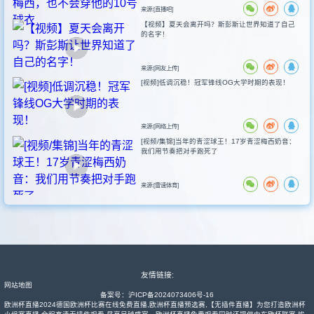
来源:[直播吧]
【视频】夏天会离开吗？斯彭斯让世界知道了自己
的名字！
来源:[网友上传]
[视频]低调沉稳！冠军锋线OG大学时期的表现！
来源:[网络上传]
[视频/集锦]当年的青涩球王！17岁青涩梅西奶音：
我们用节奏把对手跑死了
来源:[雷速体育]
友情链接:
网站地图
备案号：
沪ICP备2024073406号-16
欧洲杯直播2024德国欧洲杯比赛在线免费直播,欧洲杯直播预选赛,【无插件直播】为您打造欧洲杯